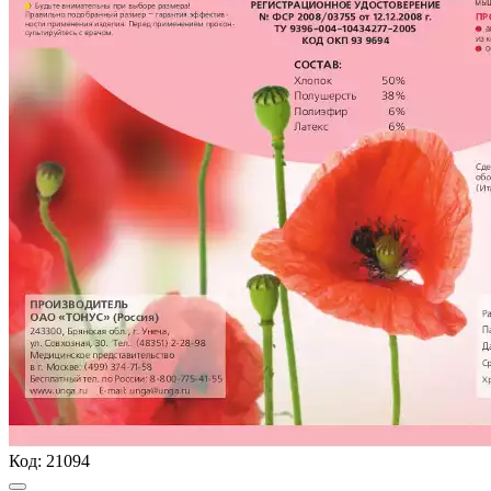
Код:
21094