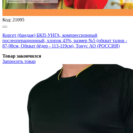
Код:
21095
Корсет (бандаж) БКП-УНГА, компрессионный
послеоперационный, хлопок 43%, размер №5 (обхват талии -
87-98см, Обхват бёдер - 113-119см), Тонус АО (РОССИЯ)
Товар закончился
Запросить
товар