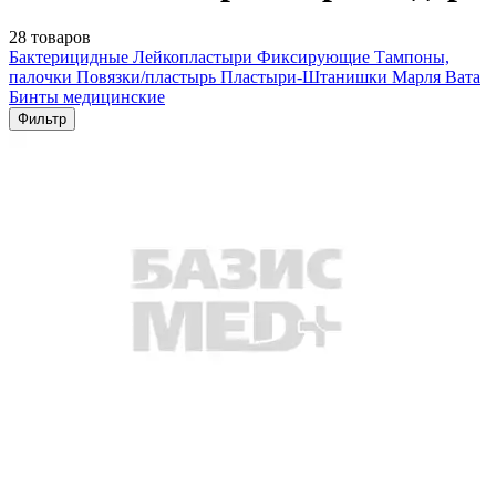
28 товаров
Бактерицидные
Лейкопластыри
Фиксирующие
Тампоны,
палочки
Повязки/пластырь
Пластыри-Штанишки
Марля
Вата
Бинты медицинские
Фильтр