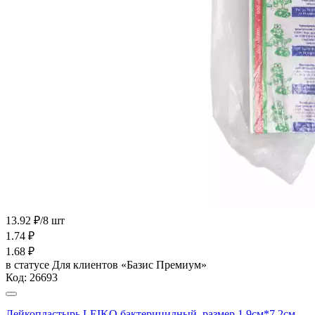
13.92 ₽/8 шт
1.74
₽
1.68
₽
в статусе
Для клиентов «Базис Премиум»
Код:
26693
Лейкопластырь LEIKO бактерицидный, размер 1,9см*7,2см,