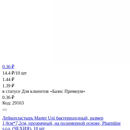
0.36 ₽
14.4 ₽/10 шт
1.44
₽
1.39
₽
в статусе
Для клиентов «Базис Премиум»
0.36 ₽
Код:
29163
Лейкопластырь Master Uni бактерицидный, размер
1,9см*7,2см, прозрачный, на полимерной основе, Pharmline
s.r.o. (ЧЕХИЯ), 10 шт