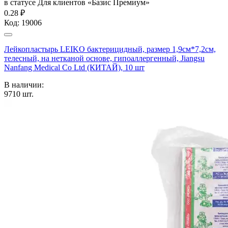
в статусе
Для клиентов «Базис Премиум»
0.28 ₽
Код:
19006
Лейкопластырь LEIKO бактерицидный, размер 1,9см*7,2см,
телесный, на нетканой основе, гипоаллергенный, Jiangsu
Nanfang Medical Co Ltd (КИТАЙ), 10 шт
В наличии:
9710
шт.