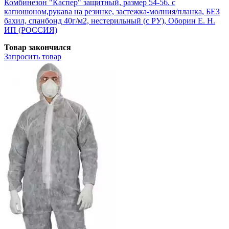
Комбинезон "Каспер" защитный, размер 54-56. с
капюшоном,рукава на резинке, застежка-молния/планка, БЕЗ
бахил, спанбонд 40г/м2, нестерильный (с РУ), Оборин Е. Н.
ИП (РОССИЯ)
Товар закончился
Запросить
товар