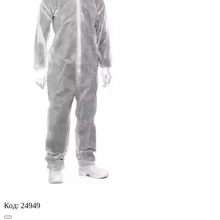
Код:
24949