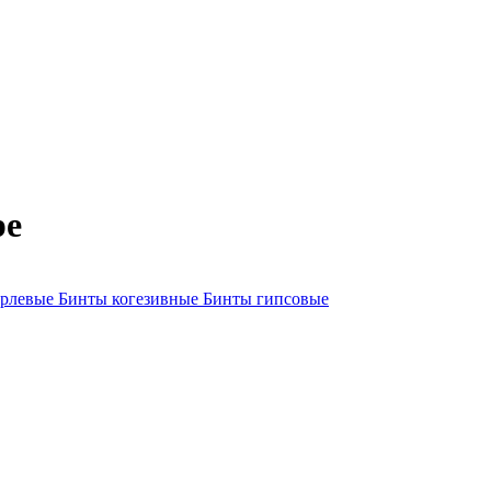
ре
арлевые
Бинты когезивные
Бинты гипсовые