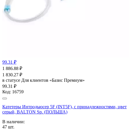
99.31 ₽
1 886.88
₽
1 830.27
₽
в статусе
Для клиентов «Базис Премиум»
99.31 ₽
Код:
16759
Катетеры Интродьюсер 5F (INT5F), с принадлежностями, цвет
серый, BALTON Sp. (ПОЛЬША)
В наличии:
47
шт.