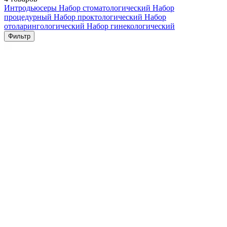
Интродьюсеры
Набор стоматологический
Набор
процедурный
Набор проктологический
Набор
отоларингологический
Набор гинекологический
Фильтр