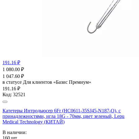
191.16 ₽
1 080.00
₽
1 047.60
₽
в статусе
Для клиентов «Базис Премиум»
191.16 ₽
Код:
32521
Катетеры Интродьюсер 6Fr (HC0611-35SJ45-N187-O), с
принадлежностями, игла 18G - 70мм, цвет зеленый, Lepu
Medical Technology (КИТАЙ)
В наличии:
160
шт.