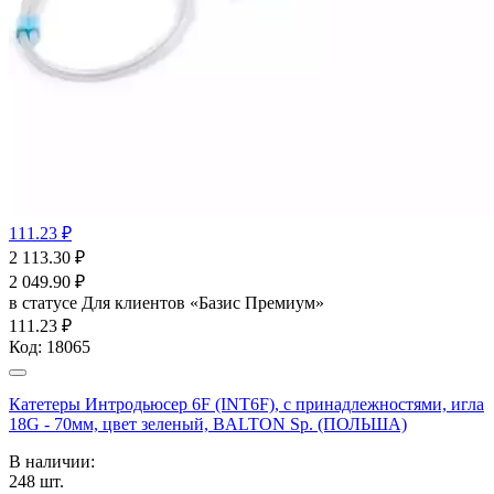
111.23 ₽
2 113.30
₽
2 049.90
₽
в статусе
Для клиентов «Базис Премиум»
111.23 ₽
Код:
18065
Катетеры Интродьюсер 6F (INT6F), с принадлежностями, игла
18G - 70мм, цвет зеленый, BALTON Sp. (ПОЛЬША)
В наличии:
248
шт.