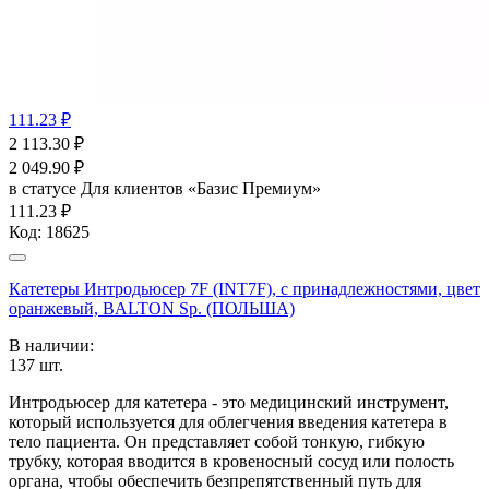
111.23 ₽
2 113.30
₽
2 049.90
₽
в статусе
Для клиентов «Базис Премиум»
111.23 ₽
Код:
18625
Катетеры Интродьюсер 7F (INT7F), с принадлежностями, цвет
оранжевый, BALTON Sp. (ПОЛЬША)
В наличии:
137
шт.
Интродьюсер для катетера - это медицинский инструмент,
который используется для облегчения введения катетера в
тело пациента. Он представляет собой тонкую, гибкую
трубку, которая вводится в кровеносный сосуд или полость
органа, чтобы обеспечить безпрепятственный путь для