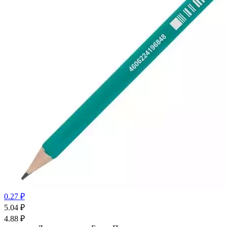
0.27 ₽
5.04
₽
4.88
₽