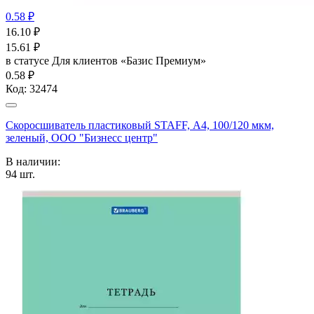
0.58 ₽
16.10
₽
15.61
₽
в статусе
Для клиентов «Базис Премиум»
0.58 ₽
Код:
32474
Скоросшиватель пластиковый STAFF, А4, 100/120 мкм,
зеленый, ООО "Бизнесс центр"
В наличии:
94
шт.