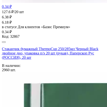
0.34 ₽
127.6 ₽/20 шт
6.38
₽
6.18
₽
в статусе
Для клиентов «Базис Премиум»
0.34 ₽
Код:
32867
Стаканчик бумажный ThermoCup 250/285мл Черный Black
двойное дно, упаковка п/э 20 шт (рукав), Паперскоп Рус
(РОССИЯ), 20 шт
В наличии:
2960
шт.