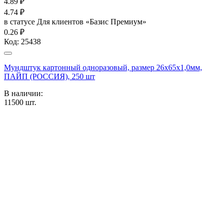
4.89
₽
4.74
₽
в статусе
Для клиентов «Базис Премиум»
0.26 ₽
Код:
25438
Мундштук картонный одноразовый, размер 26х65х1,0мм,
ПАЙП (РОССИЯ), 250 шт
В наличии:
11500
шт.