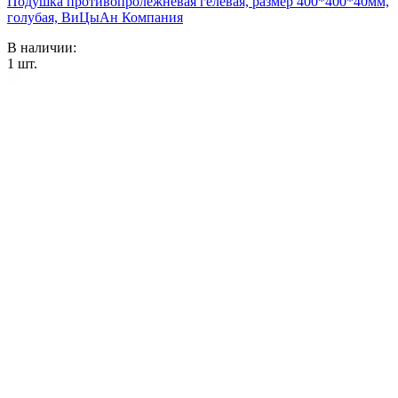
Подушка противопролежневая гелевая, размер 400*400*40мм,
голубая, ВиЦыАн Компания
В наличии:
1
шт.