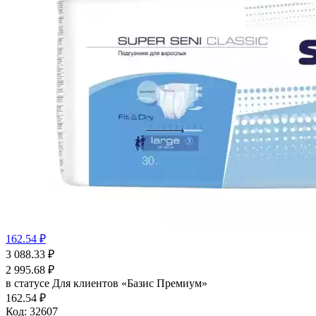
162.54 ₽
3 088.33
₽
2 995.68
₽
в статусе
Для клиентов «Базис Премиум»
162.54 ₽
Код:
32607