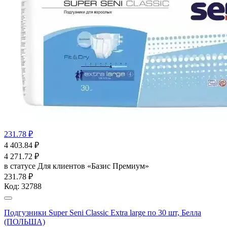
231.78 ₽
4 403.84
₽
4 271.72
₽
в статусе
Для клиентов «Базис Премиум»
231.78 ₽
Код:
32788
Подгузники Super Seni Classic Extra large по 30 шт, Белла
(ПОЛЬША)