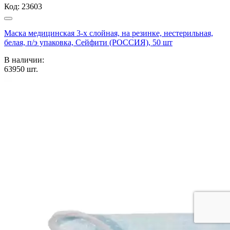
Код:
23603
Маска медицинская 3-х слойная, на резинке, нестерильная,
белая, п/э упаковка, Сейфити (РОССИЯ), 50 шт
В наличии:
63950
шт.