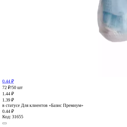
0.44 ₽
72 ₽/50 шт
1.44
₽
1.39
₽
в статусе
Для клиентов «Базис Премиум»
0.44 ₽
Код:
31655