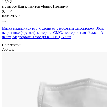
1.39
₽
в статусе
Для клиентов «Базис Премиум»
0.44 ₽
Код:
28779
Маска медицинская 3-х слойная, с носовым фиксатором 10см,
на резинке (круглая), материал СМС, нестерильная, белая, п/э
пакет, Медсервис Плюс (РОССИЯ), 50 шт
В наличии:
750
шт.