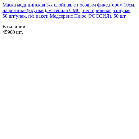
Маска медицинская 3-х слойная, с носовым фиксатором 10см,
на резинке (круглая), материал СМС, нестерильная, голубая,
50 шт/упак, п/э пакет, Медсервис Плюс (РОССИЯ), 50 шт
В наличии:
45900
шт.