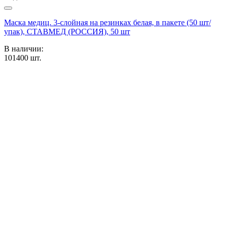
Маска медиц. 3-слойная на резинках белая, в пакете (50 шт/
упак), СТАВМЕД (РОССИЯ), 50 шт
В наличии:
101400
шт.