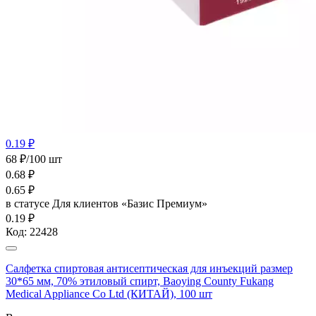
0.19 ₽
68 ₽/100 шт
0.68
₽
0.65
₽
в статусе
Для клиентов «Базис Премиум»
0.19 ₽
Код:
22428
Салфетка спиртовая антисептическая для инъекций размер
30*65 мм, 70% этиловый спирт, Baoying County Fukang
Medical Appliance Co Ltd (КИТАЙ), 100 шт