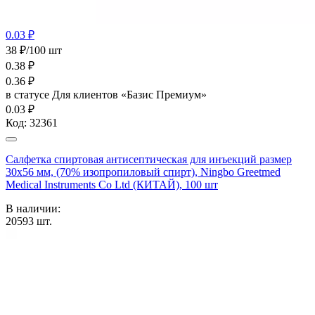
0.03 ₽
38 ₽/100 шт
0.38
₽
0.36
₽
в статусе
Для клиентов «Базис Премиум»
0.03 ₽
Код:
32361
Салфетка спиртовая антисептическая для инъекций размер
30х56 мм, (70% изопропиловый спирт), Ningbo Greetmed
Medical Instruments Co Ltd (КИТАЙ), 100 шт
В наличии:
20593
шт.