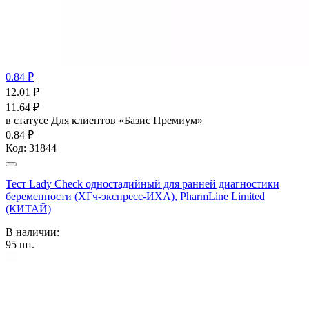
0.84 ₽
12.01
₽
11.64
₽
в статусе
Для клиентов «Базис Премиум»
0.84 ₽
Код:
31844
Тест Lady Check одностадийный для ранней диагностики
беременности (ХГч-экспресс-ИХА), PharmLine Limited
(КИТАЙ)
В наличии:
95
шт.