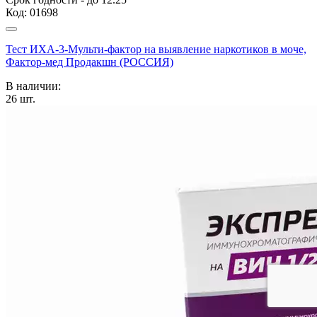
Код:
01698
Тест ИХА-3-Мульти-фактор на выявление наркотиков в моче,
Фактор-мед Продакшн (РОССИЯ)
В наличии:
26
шт.