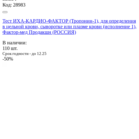
Код:
28983
Тест ИХА-КАРДИО-ФАКТОР (Тропонин-1), для определения
в цельной крови, сыворотке или плазме крови (исполнение 1),
Фактор-мед Продакшн (РОССИЯ)
В наличии:
110
шт.
Срок годности - до 12.25
-50%