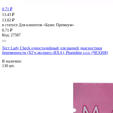
0.71 ₽
13.43
₽
13.02
₽
в статусе
Для клиентов «Базис Премиум»
0.71 ₽
Код:
27587
Тест Lady Check одностадийный для ранней диагностики
беременности (ХГч-экспресс-ИХА), Pharmline s.r.o. (ЧЕХИЯ)
В наличии:
130
шт.