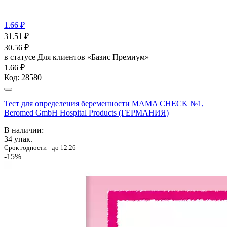
1.66 ₽
31.51
₽
30.56
₽
в статусе
Для клиентов «Базис Премиум»
1.66 ₽
Код:
28580
Тест для определения беременности MAMA CHECK №1,
Beromed GmbH Hospital Products (ГЕРМАНИЯ)
В наличии:
34
упак.
Срок годности - до 12.26
-15%