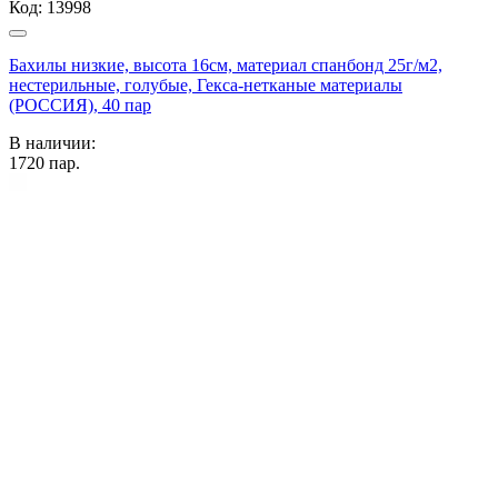
Код:
13998
Бахилы низкие, высота 16см, материал спанбонд 25г/м2,
нестерильные, голубые, Гекса-нетканые материалы
(РОССИЯ), 40 пар
В наличии:
1720
пар.