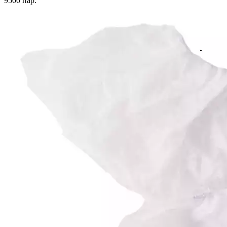
9500
пар.