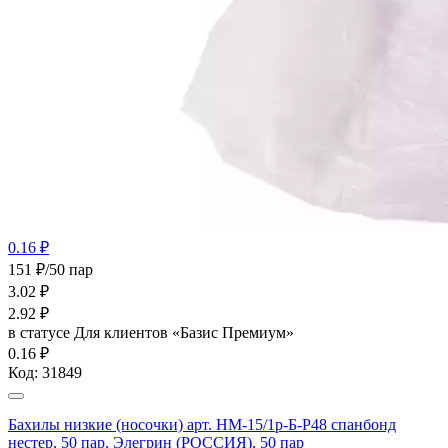
0.16 ₽
151 ₽/50 пар
3.02
₽
2.92
₽
в статусе
Для клиентов «Базис Премиум»
0.16 ₽
Код:
31849
Бахилы низкие (носочки) арт. НМ-15/1р-Б-Р48 спанбонд
нестер, 50 пар, Элегрин (РОССИЯ), 50 пар