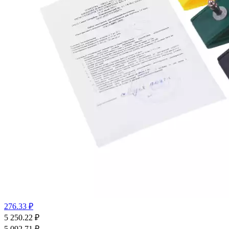
276.33 ₽
5 250.22
₽
5 092.71
₽