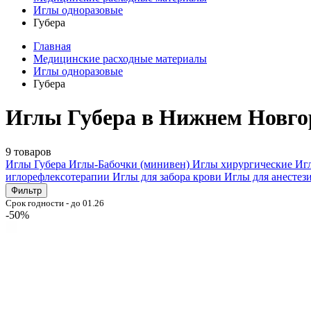
Иглы одноразовые
Губера
Главная
Медицинские расходные материалы
Иглы одноразовые
Губера
Иглы Губера в Нижнем Новго
9 товаров
Иглы Губера
Иглы-Бабочки (минивен)
Иглы хирургические
Иг
иглорефлексотерапии
Иглы для забора крови
Иглы для анестез
Фильтр
Срок годности - до 01.26
-50%