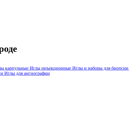
роде
лы карпульные
Иглы инъекционные
Иглы и наборы для биопси
ии
Иглы для ангиографии