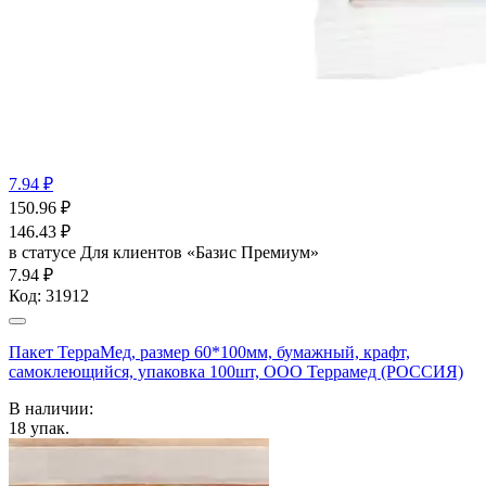
7.94 ₽
150.96
₽
146.43
₽
в статусе
Для клиентов «Базис Премиум»
7.94 ₽
Код:
31912
Пакет ТерраМед, размер 60*100мм, бумажный, крафт,
самоклеющийся, упаковка 100шт, ООО Террамед (РОССИЯ)
В наличии:
18
упак.