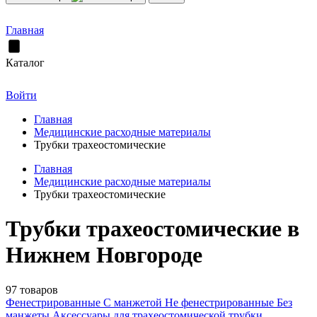
Главная
Каталог
Войти
Главная
Медицинские расходные материалы
Трубки трахеостомические
Главная
Медицинские расходные материалы
Трубки трахеостомические
Трубки трахеостомические в
Нижнем Новгороде
97 товаров
Фенестрированные
С манжетой
Не фенестрированные
Без
манжеты
Аксессуары для трахеостомической трубки