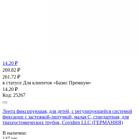
14.20 ₽
269.82
₽
261.72
₽
в статусе
Для клиентов «Базис Премиум»
14.20 ₽
Код:
25267
Лента фиксирующая, для детей, с регулирующейся системой
фиксации с застежкой-липучкой, малая С, стандартная, для
трахеостомических трубок, Covidien LLC (ГЕРМАНИЯ)
В наличии:
147
шт.