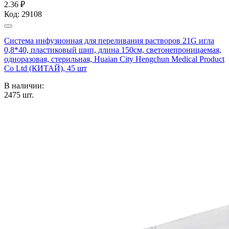
2.36 ₽
Код:
29108
Система инфузионная для переливания растворов 21G игла
0,8*40, пластиковый шип, длина 150см, светонепроницаемая,
одноразовая, стерильная, Huaian City Hengchun Medical Product
Co Ltd (КИТАЙ), 45 шт
В наличии:
2475
шт.