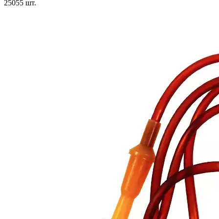
25055
шт.