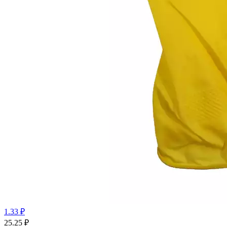
1.33 ₽
25.25
₽