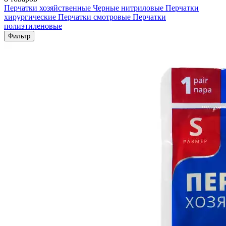
Перчатки хозяйственные
Черные нитриловые
Перчатки
хирургические
Перчатки смотровые
Перчатки
полиэтиленовые
Фильтр