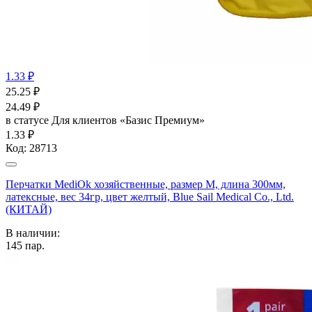
1.33 ₽
25.25
₽
24.49
₽
в статусе
Для клиентов «Базис Премиум»
1.33 ₽
Код:
28713
Перчатки MediOk хозяйственные, размер M, длина 300мм,
латексные, вес 34гр, цвет желтый, Blue Sail Medical Co., Ltd.
(КИТАЙ)
В наличии:
145
пар.