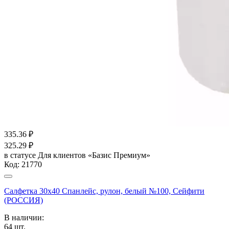
335.36
₽
325.29
₽
в статусе
Для клиентов «Базис Премиум»
Код:
21770
Салфетка 30х40 Спанлейс, рулон, белый №100, Сейфити
(РОССИЯ)
В наличии:
64
шт.