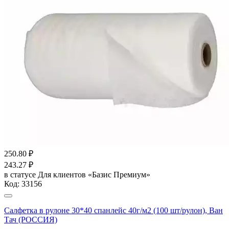
250.80
₽
243.27
₽
в статусе
Для клиентов «Базис Премиум»
Код:
33156
Салфетка в рулоне 30*40 спанлейс 40г/м2 (100 шт/рулон), Ван
Тач (РОССИЯ)