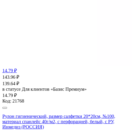
14.79 ₽
143.96
₽
139.64
₽
в статусе
Для клиентов «Базис Премиум»
14.79 ₽
Код:
21768
Рулон гигиенический, размер салфетки 20*20см, №100,
материал спанлейс 40г/м2, с перфорацией, белый, с РУ,
Инмедиз (РОССИЯ)