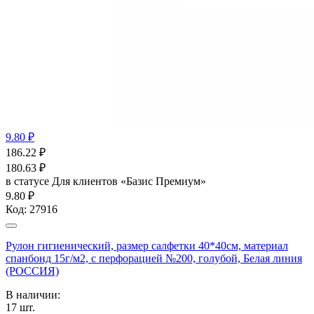
9.80 ₽
186.22
₽
180.63
₽
в статусе
Для клиентов «Базис Премиум»
9.80 ₽
Код:
27916
Рулон гигиенический, размер салфетки 40*40см, материал
спанбонд 15г/м2, с перфорацией №200, голубой, Белая линия
(РОССИЯ)
В наличии:
17
шт.