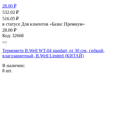
28.00 ₽
532.02
₽
516.05
₽
в статусе
Для клиентов «Базис Премиум»
28.00 ₽
Код:
32668
Термометр B.Well WT-04 standart, от 30 сек, гибкий,
влагозащитный, B.Well Limited (КИТАЙ)
В наличии:
8
шт.