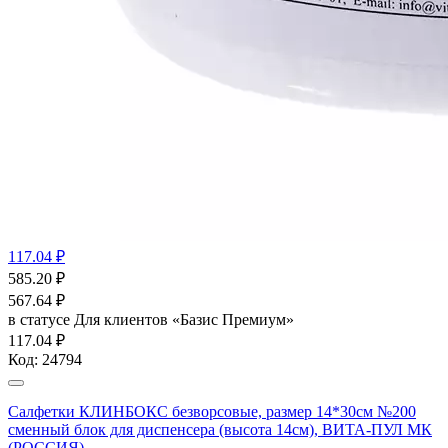
117.04 ₽
585.20
₽
567.64
₽
в статусе
Для клиентов «Базис Премиум»
117.04 ₽
Код:
24794
Салфетки КЛИНБОКС безворсовые, размер 14*30см №200
сменный блок для диспенсера (высота 14см), ВИТА-ПУЛ МК
(РОССИЯ)