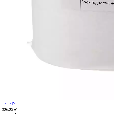
17.17 ₽
326.25
₽