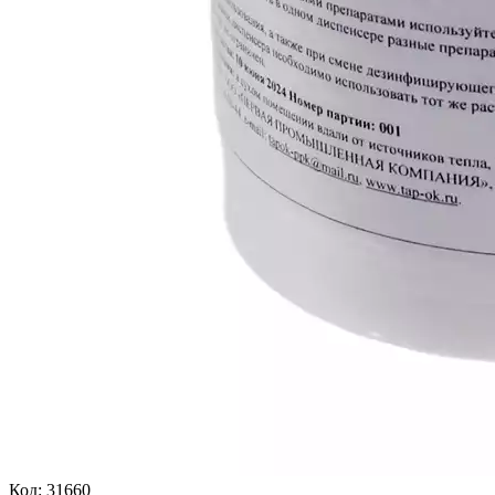
Код:
31660