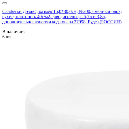
Салфетки Дэзикс, размер 15,0*30,0см, №200, сменный блок,
сухие, плотность 40г/м2, для диспенсера 5,7л и 3,8л,
дополнительно этикетка код товара 27998, Рудез (РОССИЯ)
В наличии:
6
шт.