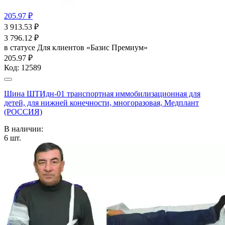
205.97 ₽
3 913.53
₽
3 796.12
₽
в статусе
Для клиентов «Базис Премиум»
205.97 ₽
Код:
12589
Шина ШТИдн-01 транспортная иммобилизационная для
детей, для нижней конечности, многоразовая, Медплант
(РОССИЯ)
В наличии:
6
шт.