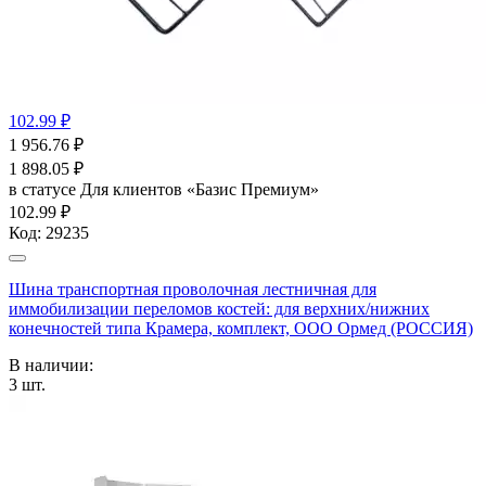
102.99 ₽
1 956.76
₽
1 898.05
₽
в статусе
Для клиентов «Базис Премиум»
102.99 ₽
Код:
29235
Шина транспортная проволочная лестничная для
иммобилизации переломов костей: для верхних/нижних
конечностей типа Крамера, комплект, ООО Ормед (РОССИЯ)
В наличии:
3
шт.