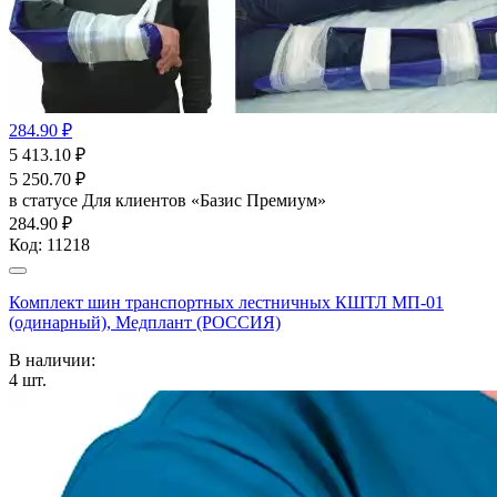
284.90 ₽
5 413.10
₽
5 250.70
₽
в статусе
Для клиентов «Базис Премиум»
284.90 ₽
Код:
11218
Комплект шин транспортных лестничных КШТЛ МП-01
(одинарный), Медплант (РОССИЯ)
В наличии:
4
шт.