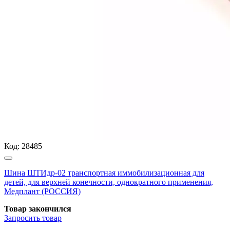
Код:
28485
Шина ШТИдр-02 транспортная иммобилизационная для
детей, для верхней конечности, однократного применения,
Медплант (РОССИЯ)
Товар закончился
Запросить
товар