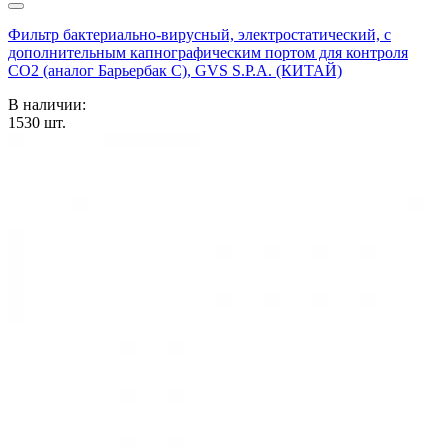
Фильтр бактериально-вирусный, электростатический, с
дополнительным капнографическим портом для контроля
CO2 (аналог Барьербак С), GVS S.P.A. (КИТАЙ)
В наличии:
1530
шт.