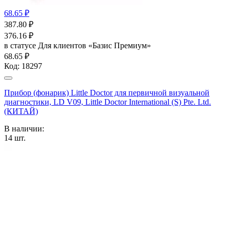
68.65 ₽
387.80
₽
376.16
₽
в статусе
Для клиентов «Базис Премиум»
68.65 ₽
Код:
18297
Прибор (фонарик) Little Doctor для первичной визуальной
диагностики, LD V09, Little Doctor International (S) Pte. Ltd.
(КИТАЙ)
В наличии:
14
шт.