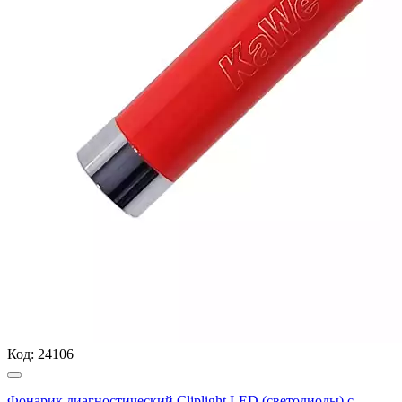
Код:
24106
Фонарик диагностический Cliplight LED (светодиоды) с