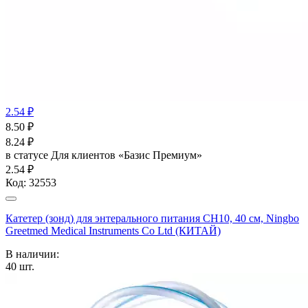
2.54 ₽
8.50
₽
8.24
₽
в статусе
Для клиентов «Базис Премиум»
2.54 ₽
Код:
32553
Катетер (зонд) для энтерального питания СН10, 40 см, Ningbo
Greetmed Medical Instruments Co Ltd (КИТАЙ)
В наличии:
40
шт.