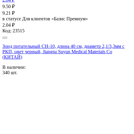
9.50
₽
9.21
₽
в статусе
Для клиентов «Базис Премиум»
2.04 ₽
Код:
23515
Зонд питательный CH-10, длина 40 см, диаметр 2,1/3,3мм с
РКП, цвет черный, Jiangsu Suyun Medical Materials Co
(КИТАЙ)
В наличии:
340
шт.