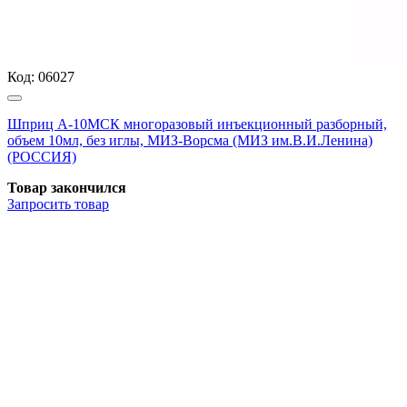
Код:
06027
Шприц А-10МСК многоразовый инъекционный разборный,
объем 10мл, без иглы, МИЗ-Ворсма (МИЗ им.В.И.Ленина)
(РОССИЯ)
Товар закончился
Запросить
товар