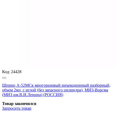
Код:
24428
Шприц А-52МСк многоразовый инъекционный разборный,
объем 2мл, с иглой (без запасного цилиндра), МИЗ-Ворсма
(МИЗ им.В.И.Ленина) (РОССИЯ)
Товар закончился
Запросить
товар