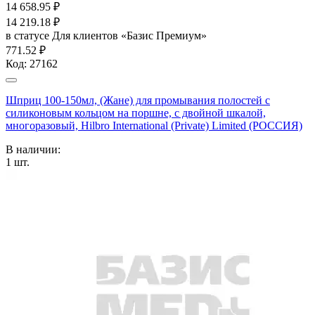
14 658.95
₽
14 219.18
₽
в статусе
Для клиентов «Базис Премиум»
771.52 ₽
Код:
27162
Шприц 100-150мл, (Жане) для промывания полостей с
силиконовым кольцом на поршне, с двойной шкалой,
многоразовый, Hilbro International (Private) Limited (РОССИЯ)
В наличии:
1
шт.