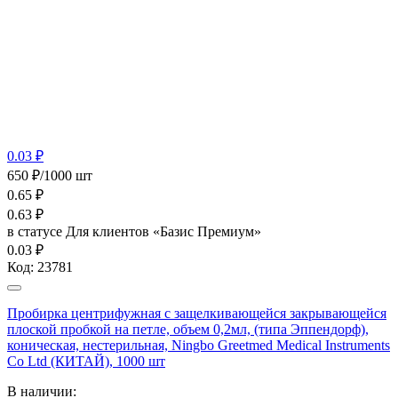
0.03 ₽
650 ₽/1000 шт
0.65
₽
0.63
₽
в статусе
Для клиентов «Базис Премиум»
0.03 ₽
Код:
23781
Пробирка центрифужная с защелкивающейся закрывающейся
плоской пробкой на петле, объем 0,2мл, (типа Эппендорф),
коническая, нестерильная, Ningbo Greetmed Medical Instruments
Co Ltd (КИТАЙ), 1000 шт
В наличии: