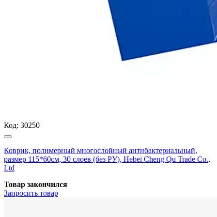
Код:
30250
Коврик, полимерный многослойный антибактериальный,
размер 115*60см, 30 слоев (без РУ), Hebei Cheng Qu Trade Co.,
Ltd
Товар закончился
Запросить
товар