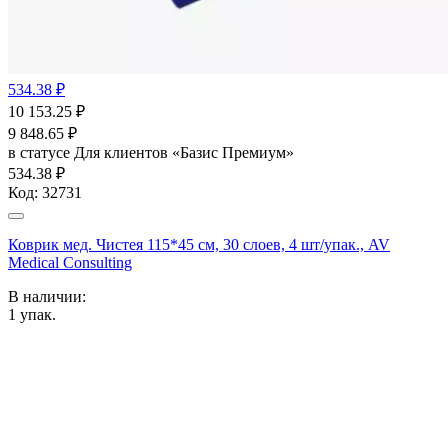
534.38 ₽
10 153.25
₽
9 848.65
₽
в статусе
Для клиентов «Базис Премиум»
534.38 ₽
Код:
32731
Коврик мед. Чистея 115*45 см, 30 слоев, 4 шт/упак., AV
Medical Consulting
В наличии:
1
упак.