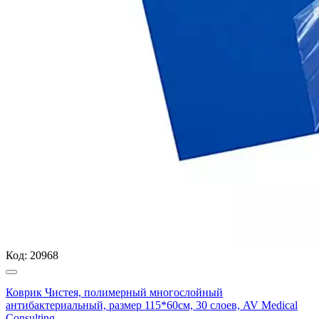
Код:
20968
Коврик Чистея, полимерный многослойный
антибактериальный, размер 115*60см, 30 слоев, AV Medical
Consulting