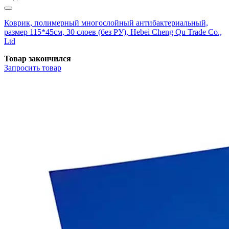
Коврик, полимерный многослойный антибактериальный,
размер 115*45см, 30 слоев (без РУ), Hebei Cheng Qu Trade Co.,
Ltd
Товар закончился
Запросить
товар