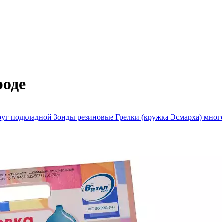
роде
руг подкладной
Зонды резиновые
Грелки (кружка Эсмарха) мног