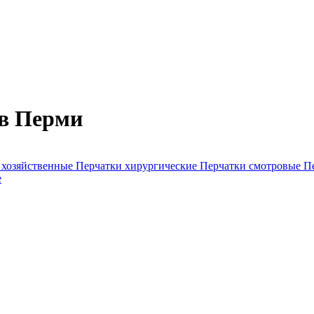
 в Перми
 хозяйственные
Перчатки хирургические
Перчатки смотровые
П
е