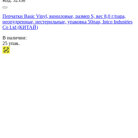
Код:
32338
Перчатки Basic Vinyl, виниловые, размер S, вес 8,0 г/пара,
неопудренные, нестерильные, упаковка 50пар, Intco Industries
Co Ltd (КИТАЙ)
В наличии:
25
упак.