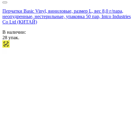
Перчатки Basic Vinyl, виниловые, размер L, вес 8,0 г/пара,
неопудренные, нестерильные, упаковка 50 пар, Intco Industries
Co Ltd (КИТАЙ)
В наличии:
28
упак.