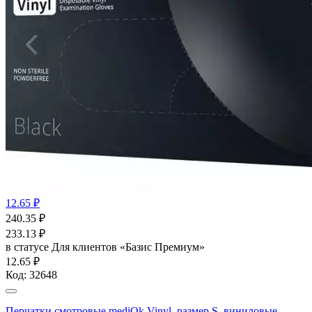
12.65 ₽
240.35
₽
233.13
₽
в статусе
Для клиентов «Базис Премиум»
12.65 ₽
Код:
32648
Перчатки смотровые mediOk Vinyl, размер S, виниловые,