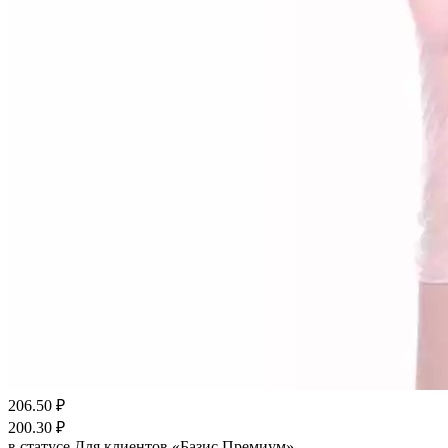
206.50
₽
200.30
₽
в статусе
Для клиентов «Базис Премиум»