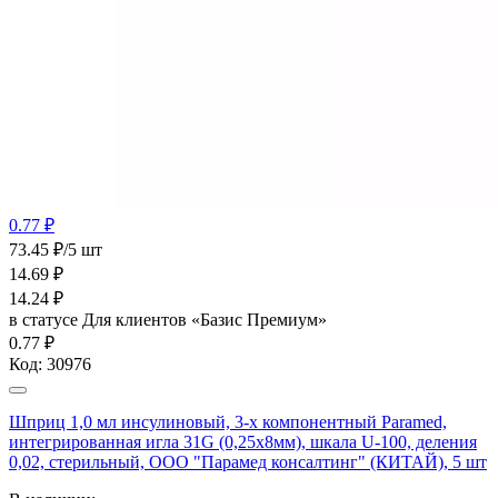
0.77 ₽
73.45 ₽/5 шт
14.69
₽
14.24
₽
в статусе
Для клиентов «Базис Премиум»
0.77 ₽
Код:
30976
Шприц 1,0 мл инсулиновый, 3-х компонентный Paramed,
интегрированная игла 31G (0,25x8мм), шкала U-100, деления
0,02, стерильный, ООО "Парамед консалтинг" (КИТАЙ), 5 шт