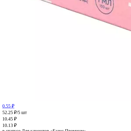
0.55 ₽
52.25 ₽/5 шт
10.45
₽
10.13
₽
в статусе
Для клиентов «Базис Премиум»