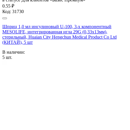
0.55 ₽
Код:
31730
Шприц 1,0 мл инсулиновый U-100, 3-х компонентный
MESOLIFE, интегрированная игла 29G (0,33x13мм),
стерильный, Huaian City Hengchun Medical Product Co Ltd
(КИТАЙ), 5 шт
В наличии:
5
шт.