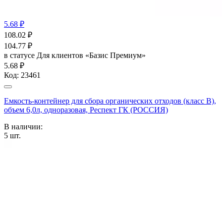
5.68 ₽
108.02
₽
104.77
₽
в статусе
Для клиентов «Базис Премиум»
5.68 ₽
Код:
23461
Емкость-контейнер для сбора органических отходов (класс В),
объем 6,0л, одноразовая, Респект ГК (РОССИЯ)
В наличии:
5
шт.