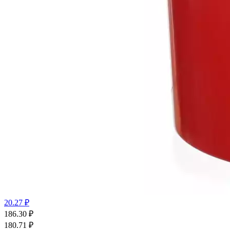
20.27 ₽
186.30
₽
180.71
₽