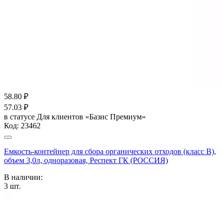
58.80
₽
57.03
₽
в статусе
Для клиентов «Базис Премиум»
Код:
23462
Емкость-контейнер для сбора органических отходов (класс В),
объем 3,0л, одноразовая, Респект ГК (РОССИЯ)
В наличии:
3
шт.