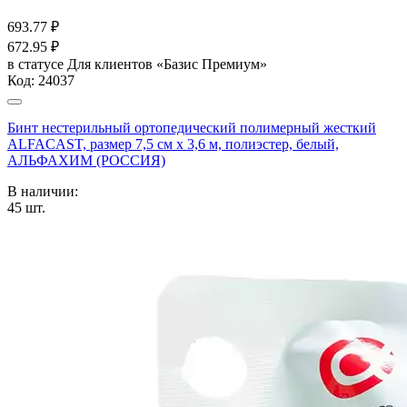
693.77
₽
672.95
₽
в статусе
Для клиентов «Базис Премиум»
Код:
24037
Бинт нестерильный ортопедический полимерный жесткий
ALFACAST, размер 7,5 см х 3,6 м, полиэстер, белый,
АЛЬФАХИМ (РОССИЯ)
В наличии:
45
шт.