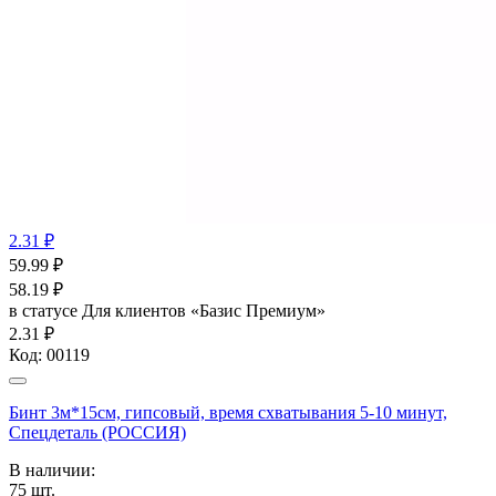
2.31 ₽
59.99
₽
58.19
₽
в статусе
Для клиентов «Базис Премиум»
2.31 ₽
Код:
00119
Бинт 3м*15см, гипсовый, время схватывания 5-10 минут,
Спецдеталь (РОССИЯ)
В наличии:
75
шт.