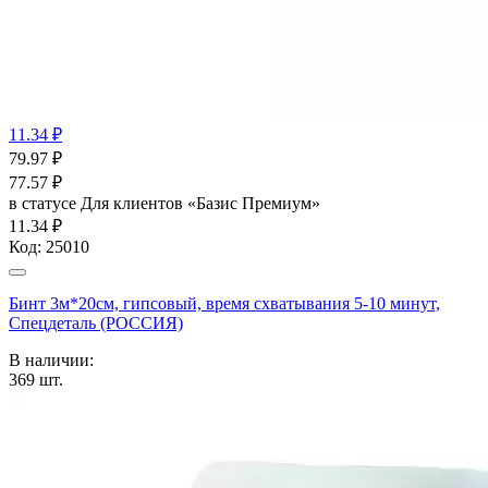
11.34 ₽
79.97
₽
77.57
₽
в статусе
Для клиентов «Базис Премиум»
11.34 ₽
Код:
25010
Бинт 3м*20см, гипсовый, время схватывания 5-10 минут,
Спецдеталь (РОССИЯ)
В наличии:
369
шт.