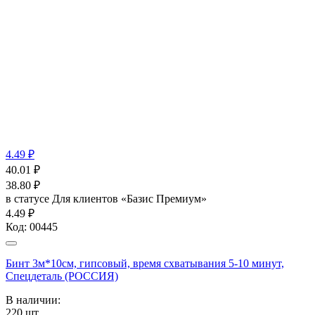
4.49 ₽
40.01
₽
38.80
₽
в статусе
Для клиентов «Базис Премиум»
4.49 ₽
Код:
00445
Бинт 3м*10см, гипсовый, время схватывания 5-10 минут,
Спецдеталь (РОССИЯ)
В наличии:
220
шт.