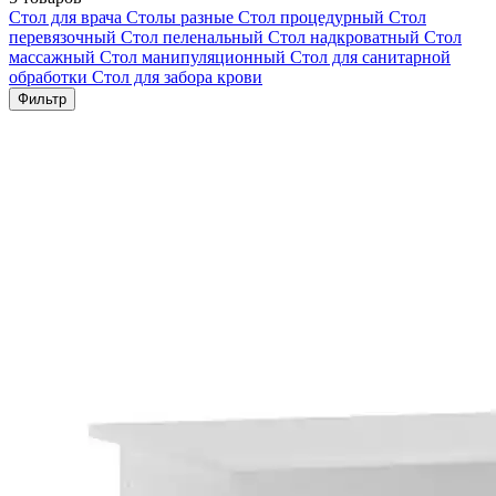
Стол для врача
Столы разные
Стол процедурный
Стол
перевязочный
Стол пеленальный
Стол надкроватный
Стол
массажный
Стол манипуляционный
Стол для санитарной
обработки
Стол для забора крови
Фильтр