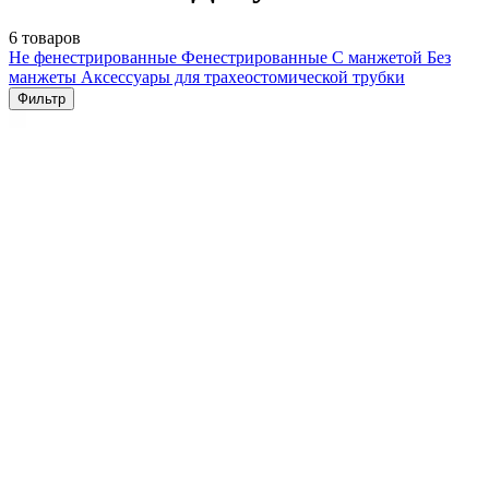
6 товаров
Не фенестрированные
Фенестрированные
С манжетой
Без
манжеты
Аксессуары для трахеостомической трубки
Фильтр