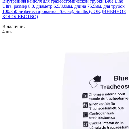
Внутренняя канюля для трахеостомической трубки Blue Line
Ultra, размер 8,0, диаметр 6,5/8,0мм, длина 75,5мм, для трубок
100/850 не фенестированная (белая), Smiths (СОЕДИНЕННОЕ
КОРОЛЕВСТВО)
В наличии:
4
шт.