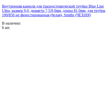
Внутренняя канюля для трахеостомической трубки Blue Line
Ultra, размер 9,0, диаметр 7,5/9,0мм, длина 81,0мм, для трубок
100/850 не фенестированная (белая), Smiths (ЧЕХИЯ)
В наличии:
6
шт.