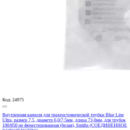
Код:
24975
Внутренняя канюля для трахеостомической трубки Blue Line
Ultra, размер 7,5, диаметр 6,0/7,5мм, длина 73,0мм, для трубок
100/850 не фенестированная (белая), Smiths (СОЕДИНЕННОЕ