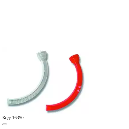
Код:
16350