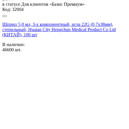
в статусе
Для клиентов «Базис Премиум»
Код:
32004
Шприц 5,0 мл, 3-х компонентный, игла 22G (0,7х38мм),
стерильный, Huaian City Hengchun Medical Product Co Ltd
(КИТАЙ), 100 шт
В наличии:
46600
шт.