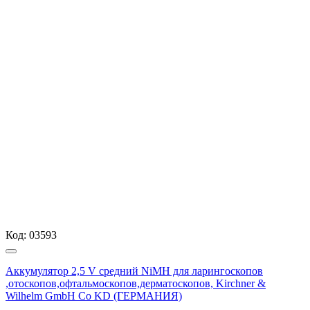
Код:
03593
Аккумулятор 2,5 V средний NiMH для ларингоскопов
,отоскопов,офтальмоскопов,дерматоскопов, Kirchner &
Wilhelm GmbH Co KD (ГЕРМАНИЯ)