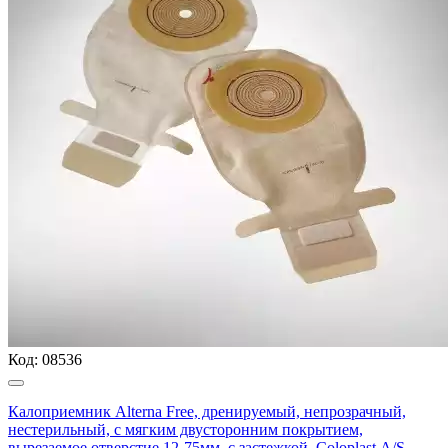
Код:
08536
Калоприемник Alterna Free, дренируемый, непрозрачный,
нестерильный, с мягким двусторонним покрытием,
вырезаемое отверстие 12-75мм, с застежкой, Coloplast А/S