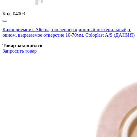
Код:
04003
Калоприемник Alterna, послеоперационный нестерильный, с
окном, вырезаемое отверстие 10-70мм, Coloplast А/S (ДАНИЯ)
Товар закончился
Запросить
товар