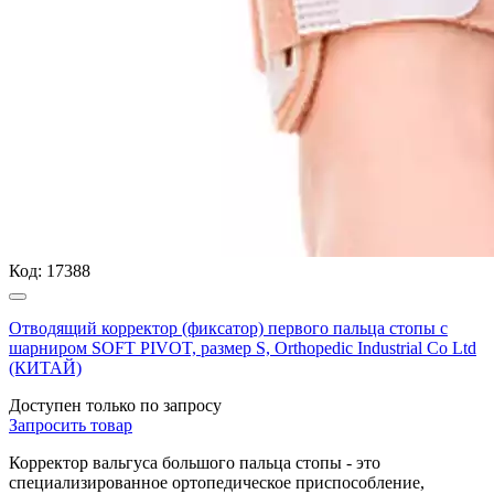
Код:
17388
Отводящий корректор (фиксатор) первого пальца стопы с
шарниром SOFT PIVOT, размер S, Orthopedic Industrial Co Ltd
(КИТАЙ)
Доступен только по запросу
Запросить
товар
Корректор вальгуса большого пальца стопы - это
специализированное ортопедическое приспособление,