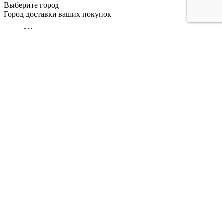
Выберите город
Город доставки ваших покупок
Уфа
Москва
Санкт-Петербург
Челябинск
Тольятти
Тюмень
Ульяновск
Ижевск
Набережные Челны
Нижнекамск
Волгоград
Омск