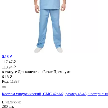
6.18 ₽
117.47
₽
113.94
₽
в статусе
Для клиентов «Базис Премиум»
6.18 ₽
Код:
11387
Костюм хирургический, СМС 42г/м2, размер 46-48, нестерил
В наличии:
280
шт.