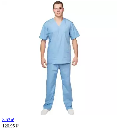
8.53 ₽
120.95
₽