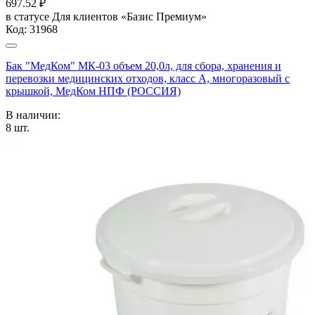
697.52
₽
в статусе
Для клиентов «Базис Премиум»
Код:
31968
Бак "МедКом" МК-03 объем 20,0л, для сбора, хранения и
перевозки медицинских отходов, класс А, многоразовый с
крышкой, МедКом НПФ (РОССИЯ)
В наличии:
8
шт.