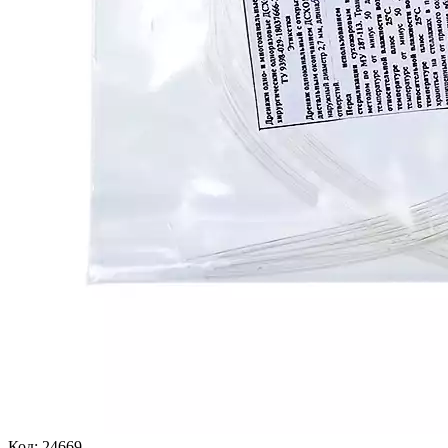
Код:
24669