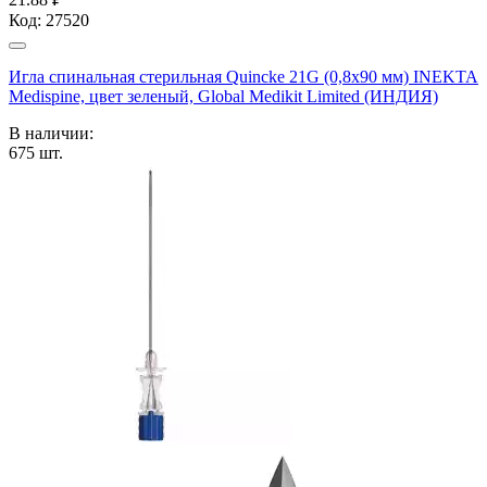
Код:
27520
Игла спинальная стерильная Quincke 21G (0,8х90 мм) INEKTA
Medispine, цвет зеленый, Global Medikit Limited (ИНДИЯ)
В наличии:
675
шт.