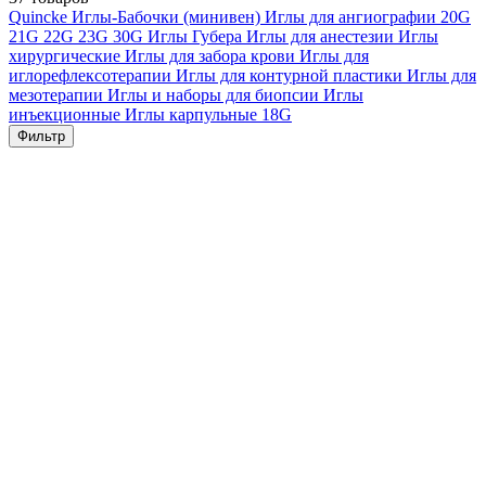
Quincke
Иглы-Бабочки (минивен)
Иглы для ангиографии
20G
21G
22G
23G
30G
Иглы Губера
Иглы для анестезии
Иглы
хирургические
Иглы для забора крови
Иглы для
иглорефлексотерапии
Иглы для контурной пластики
Иглы для
мезотерапии
Иглы и наборы для биопсии
Иглы
инъекционные
Иглы карпульные
18G
Фильтр