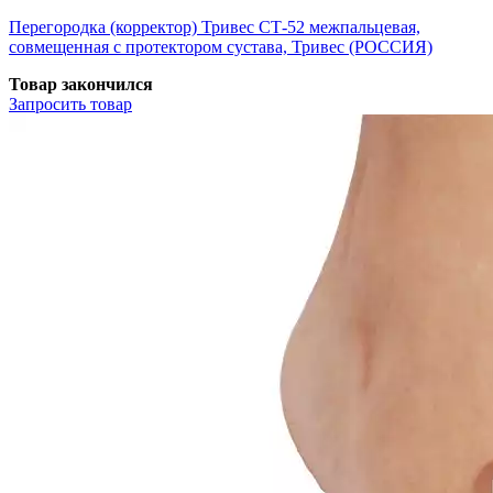
Перегородка (корректор) Тривес СТ-52 межпальцевая,
совмещенная с протектором сустава, Тривес (РОССИЯ)
Товар закончился
Запросить
товар