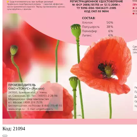
Код:
21094