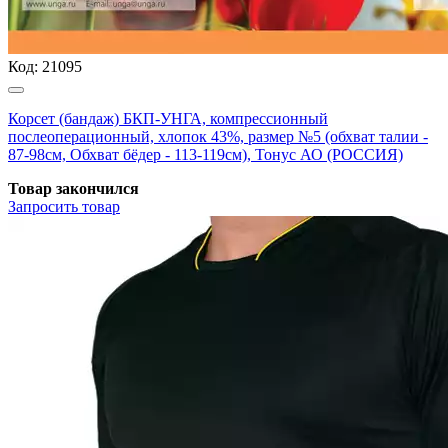
Код:
21095
Корсет (бандаж) БКП-УНГА, компрессионный
послеоперационный, хлопок 43%, размер №5 (обхват талии -
87-98см, Обхват бёдер - 113-119см), Тонус АО (РОССИЯ)
Товар закончился
Запросить
товар