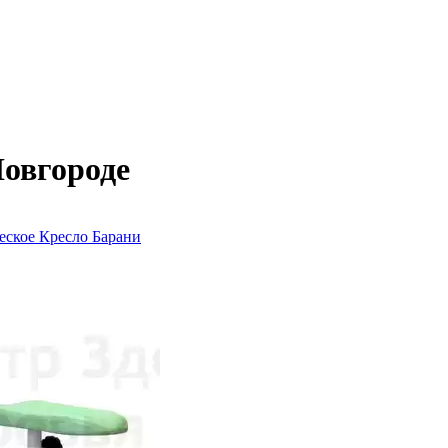
овгороде
еское
Кресло Барани