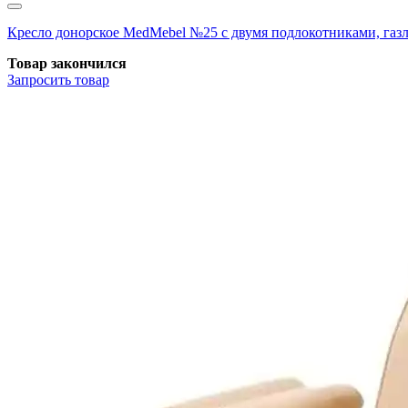
Кресло донорское MedMebel №25 с двумя подлокотниками, г
Товар закончился
Запросить
товар