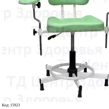
Код:
15923