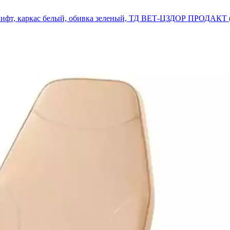
азлифт, каркас белый, обивка зеленый, ТД ВЕТ-ЦЗДОР ПРОДАК