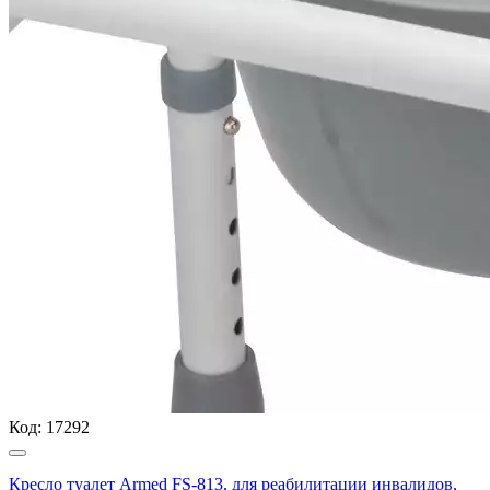
Код:
17292
Кресло туалет Armed FS-813, для реабилитации инвалидов,